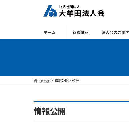
コ
ナ
ン
ビ
テ
ゲ
ン
ー
ツ
シ
ホーム
新着情報
法人会のご案
へ
ョ
ス
ン
キ
に
ッ
移
プ
動
HOME
情報公開・公告
情報公開