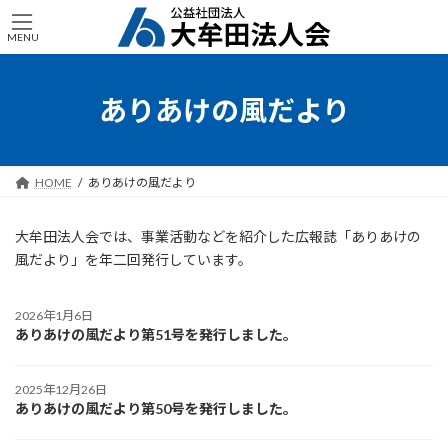
コ
ナ
ン
ビ
MENU
テ
ゲ
ン
ー
ツ
シ
ありあけの風だより
へ
ョ
ス
ン
キ
に
ッ
移
HOME
ありあけの風だより
プ
動
大牟田法人会では、事業活動などを紹介した広報誌「ありあけの
風だより」を年二回発行しています。
2026年1月6日
ありあけの風だより第51号を発行しました。
2025年12月26日
ありあけの風だより第50号を発行しました。