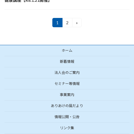
健康講座【R8.1.21開催】
投
1
2
»
固
固
定
定
稿
ペ
ペ
ー
ー
の
ジ
ジ
ホーム
ペ
ー
新着情報
ジ
法人会のご案内
送
セミナー等情報
り
事業案内
ありあけの風だより
情報公開・公告
リンク集